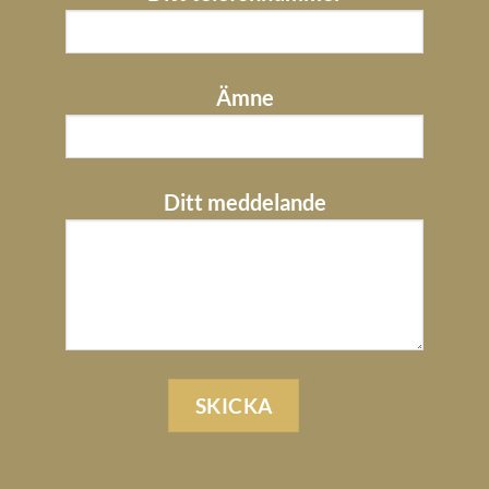
Ämne
Ditt meddelande
Lämna
detta
fält