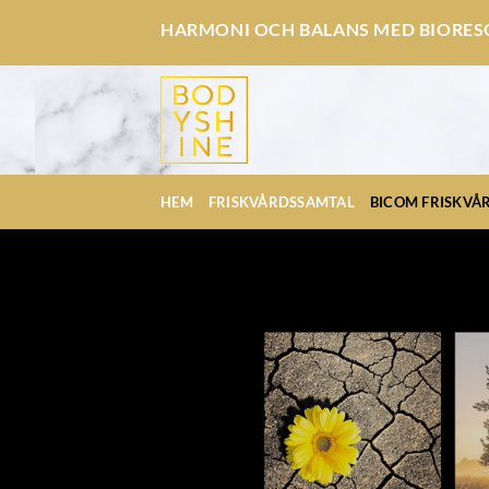
Skip
HARMONI OCH BALANS MED BIORE
to
content
HEM
FRISKVÅRDSSAMTAL
BICOM FRISKVÅR