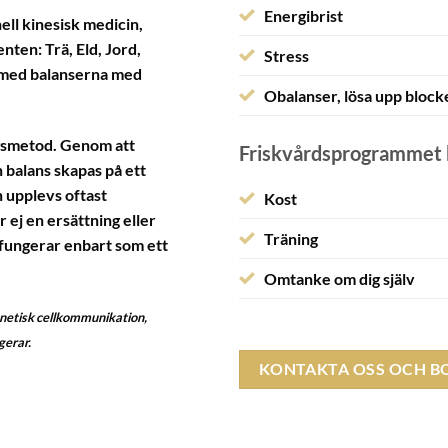
Energibrist
ll kinesisk medicin,
nten: Trä, Eld, Jord,
Stress
a med balanserna med
Obalanser, lösa upp block
gsmetod. Genom att
Friskvårdsprogrammet ka
 balans skapas på ett
 upplevs oftast
Kost
ej en ersättning eller
Träning
n fungerar enbart som ett
Omtanke om dig själv
gnetisk cellkommunikation,
gerar.
KONTAKTA OSS OCH B