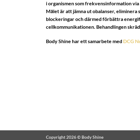
i organismen som frekvensinformation via
Målet är att jämna ut obalanser, eliminera 
blockeringar och därmed förbättra energi
cellkommunikationen. Behandlingen skrädd
Body Shine har ett samarbete med
DCG No
Copyright 2026 ©
Body Shine