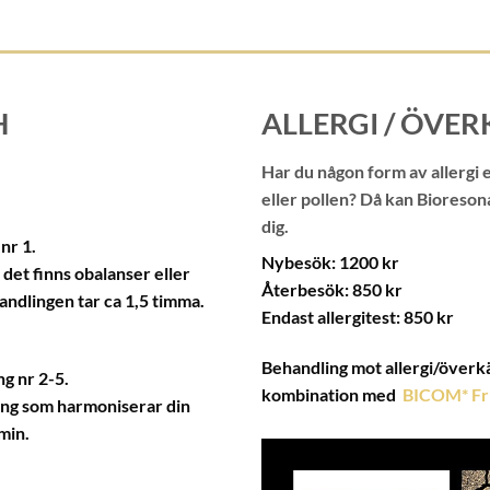
H
ALLERGI / ÖVE
Har du någon form av allergi 
eller pollen? Då kan Bioreson
dig.
nr 1.
Nybesök: 1200 kr
det finns obalanser eller
Återbesök: 850 kr
andlingen tar ca 1,5 timma.
Endast allergitest: 850 kr
Behandling mot allergi/överkä
g nr 2-5.
kombination med
BICOM* Fri
ling som harmoniserar din
min.