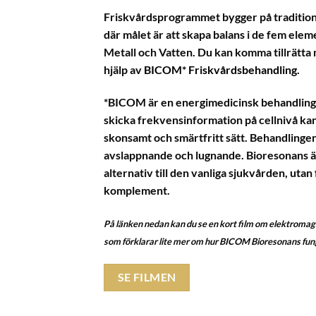
Friskvårdsprogrammet bygger på traditione
där målet är att skapa balans i de fem eleme
Metall och Vatten. Du kan komma tillrätt
hjälp av
BICOM* Friskvårdsbehandling.
*BICOM är en energimedicinsk behandlin
skicka frekvensinformation på cellnivå kan
skonsamt och smärtfritt sätt. Behandlingen
avslappnande och lugnande. Bioresonans är 
alternativ till den vanliga sjukvården, uta
komplement.
På länken nedan kan du se en kort film om elektroma
som förklarar lite mer om hur BICOM Bioresonans fun
SE FILMEN