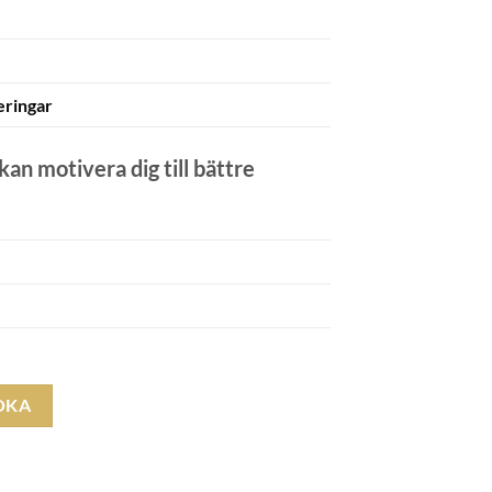
eringar
n motivera dig till bättre
OKA