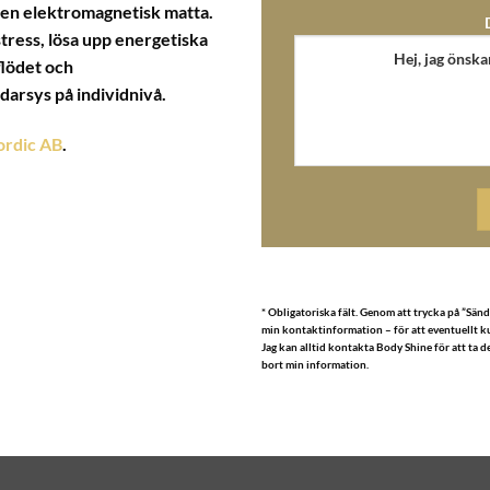
 en elektromagnetisk matta.
stress, lösa upp energetiska
flödet och
arsys på individnivå.
rdic AB
.
* Obligatoriska fält. Genom att trycka på ”Sän
min kontaktinformation – för att eventuellt ku
Jag kan alltid kontakta Body Shine för att ta d
bort min information.