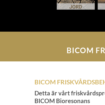
BICOM FR
BICOM FRISKVÅRDSBE
Detta är vårt friskvårdsp
BICOM Bioresonans