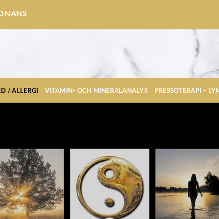
SONANS
D / ALLERGI
VITAMIN- OCH MINERALANALYS
PRESSOTERAPI – L