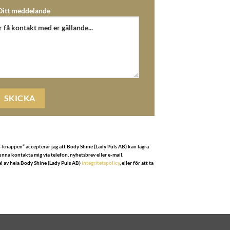
Ditt meddelande
d-knappen” accepterar jag att Body Shine (Lady Puls AB) kan lagra
nna kontakta mig via telefon, nyhetsbrev eller e-mail.
el av hela Body Shine (Lady Puls AB)
integritetspolicy
, eller för att ta