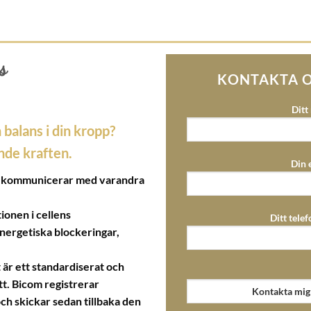
s
KONTAKTA O
Ditt
 balans i din kropp?
ande kraften.
Din 
ler kommunicerar med varandra
onen i cellens
Ditt tele
energetiska blockeringar,
 är ett standardiserat och
tt. Bicom registrerar
ch skickar sedan tillbaka den