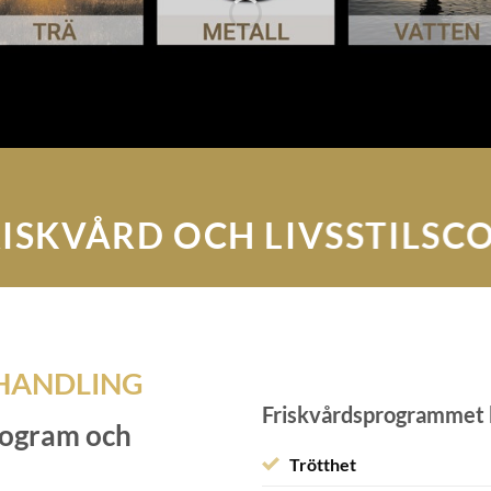
ISKVÅRD OCH LIVSSTILS
HANDLING
Friskvårdsprogrammet k
rogram och
Trötthet